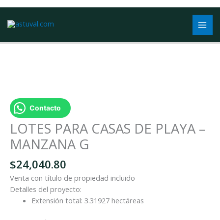
Ir
al
contenido
LOTES
PARA
CASAS
Contacto
DE
PLAYA
LOTES PARA CASAS DE PLAYA –
-
MANZANA G
MANZANA
G
$
24,040.80
cantidad
Venta con título de propiedad incluido
Detalles del proyecto:
Extensión total: 3.31927 hectáreas