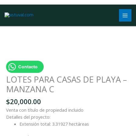
Ir
al
contenido
LOTES
PARA
CASAS
Contacto
DE
PLAYA
LOTES PARA CASAS DE PLAYA –
-
MANZANA C
MANZANA
C
$
20,000.00
cantidad
Venta con título de propiedad incluido
Detalles del proyecto:
Extensión total: 3.31927 hectáreas